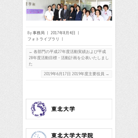
By
事務局
|
2017年8月4日
|
フォトライブラリ
|
←
各部門の平成27年度活動実績および平成
28年度活動目標・活動計画を公表いたしまし
た
2019年6月17日 2019年度主要役員
→