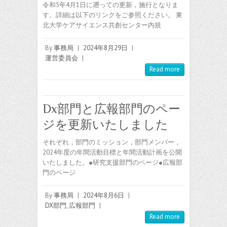
令和5年4月1日に遡っての更新，施行となりま
す。詳細は以下のリンクをご参照ください。 東
北大学ケアサイエンス共創センター内規
By
事務局
|
2024年8月29日
|
運営委員会
|
Read more
Dx部門と広報部門のペー
ジを更新いたしました
それぞれ，部門のミッション，部門メンバー，
2024年度の年間活動目標と年間活動計画を公開
いたしました。●研究支援部門のページ●広報部
門のページ
By
事務局
|
2024年8月6日
|
DX部門
,
広報部門
|
Read more