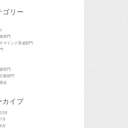
テゴリー
門
ト
発部門
チマインド育成部門
門
援部門
広報部門
員会
ーカイブ
年10月
年7月
年8月