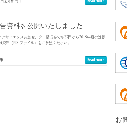
ア開発部門
|
Read more
捗報告資料を公開いたしました
大学ケアサイエンス共創センター講演会で各部門から2019年度の進捗
int資料（PDFファイル）をご参照ください。
果
|
Read more
お