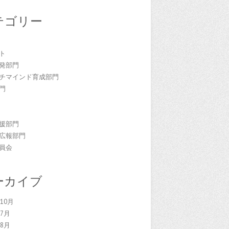
テゴリー
門
ト
発部門
チマインド育成部門
門
援部門
広報部門
員会
ーカイブ
年10月
年7月
年8月