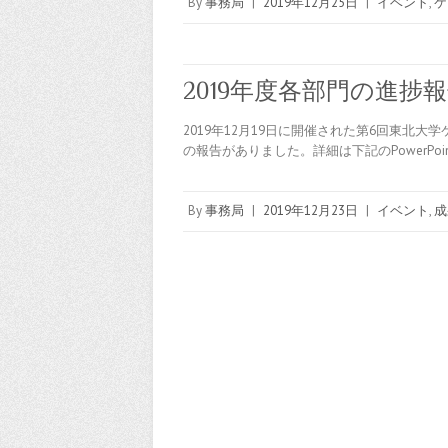
By
事務局
|
2019年12月25日
|
イベント
,
ケ
2019年度各部門の進
2019年12月19日に開催された第6回東北
の報告がありました。詳細は下記のPowerPo
By
事務局
|
2019年12月23日
|
イベント
,
成